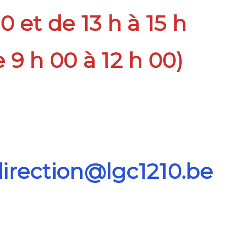
0 et de 13 h à 15 h
 9 h 00 à 12 h 00)
direction@lgc1210.be