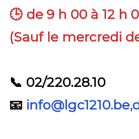
🕒 de 9 h 00 à 12 h 0
(Sauf le mercredi de
📞 02/220.28.10
📧
info@lgc1210.be,